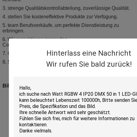
3. strenge Qualitätskontrollabteilung, zuverlässige Qualität.
4. stellen Sie kosteneffektive Produkte zur Verfügung.
5. team Berufsverkäufe, um perfekte Dienstleistung zu
erbringen.
6. Wir respektieren immer das
Copyright unserer Kunden oder die Betriebsgeheimnisse.
Hinterlass eine Nachricht
7. Großhandelspreis, kosteneffektiv
8, Soem ist willkommen
Wir rufen Sie bald zurück!
Bildhinweis