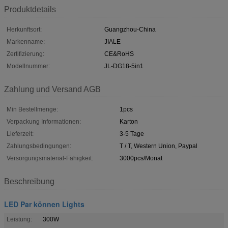
Produktdetails
Herkunftsort:
Guangzhou-China
Markenname:
JIALE
Zertifizierung:
CE&RoHS
Modellnummer:
JL-DG18-5in1
Zahlung und Versand AGB
Min Bestellmenge:
1pcs
Verpackung Informationen:
Karton
Lieferzeit:
3-5 Tage
Zahlungsbedingungen:
T / T, Western Union, Paypal
Versorgungsmaterial-Fähigkeit:
3000pcs/Monat
Beschreibung
LED Par können Lights
Leistung:
300W