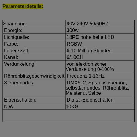
Parameterdetails:
Spannung:
90V-240V 50/60HZ
Energie:
300w
Lichtquelle:
18
PC
hohe helle LED
Farbe:
RGBW
Lebenszeit:
6-10 Million Stunden
Kanal:
6/10CH
Verdunkelung:
von elektronischer
Verdunkelung 0-100%
Röhrenblitzgeschwindigkeit:
Frequenz 1-13Hz
Steuermodus:
DMX512, Sprachsteuerung,
selbstfahrendes, Röhrenblitz,
Meister u. Salbe
Eigenschaften:
Digital-Eigenschaften
N.W:
10KG