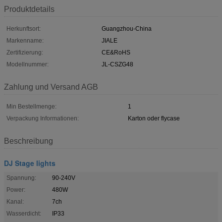
Produktdetails
Herkunftsort:
Guangzhou-China
Markenname:
JIALE
Zertifizierung:
CE&RoHS
Modellnummer:
JL-CSZG48
Zahlung und Versand AGB
Min Bestellmenge:
1
Verpackung Informationen:
Karton oder flycase
Beschreibung
DJ Stage lights
Spannung:
90-240V
Power:
480W
Kanal:
7ch
Wasserdicht:
IP33