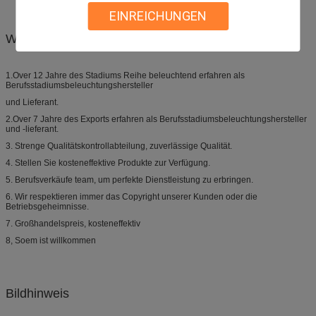
EINREICHUNGEN
Wettbewerbsvorteil:
1.Over 12 Jahre des Stadiums Reihe beleuchtend erfahren als
Berufsstadiumsbeleuchtungshersteller
und Lieferant.
2.Over 7 Jahre des Exports erfahren als Berufsstadiumsbeleuchtungshersteller
und -lieferant.
3. Strenge Qualitätskontrollabteilung, zuverlässige Qualität.
4. Stellen Sie kosteneffektive Produkte zur Verfügung.
5. Berufsverkäufe team, um perfekte Dienstleistung zu erbringen.
6. Wir respektieren immer das Copyright unserer Kunden oder die
Betriebsgeheimnisse.
7. Großhandelspreis, kosteneffektiv
8, Soem ist willkommen
Bildhinweis