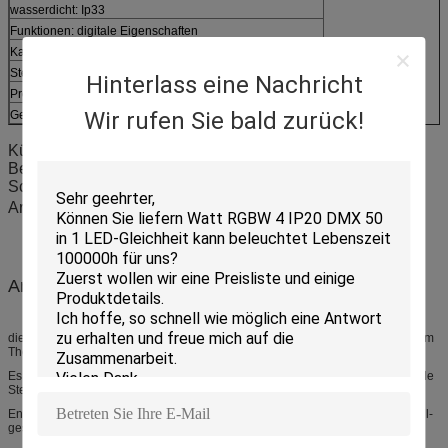
wasserdicht: Ip33
Funktionen: digitale Eigenschaften
Kanal: 7CH
Steuermodus: DMX512, Master/Slave, Röhrenblitz, Selbst
Hinterlass eine Nachricht
Projektionsabstand: 10m
Wir rufen Sie bald zurück!
Gewicht: 17KG
Kühlsystem: Ventilator
Bescheinigung: CER, ROHS
Schutz: IP33
Arbeitsbereich: -20 ℃ | ℃ +40
Anwendungen:
dieses Gleichheitslicht ist in der Bühnenshow, in DJ, in der Disco, im Studio, im
Theater und in den Unterhaltungsereignissen etc. weit verbreitet.
Es kann durch DMX steuern, Herr-Sklave und Selbst-laufen lassen. Und solide
Steuerung.
Entworfen für Medium zum großen Stadiumsgebrauch, stellt diese Einheit hell-
gesättigte Farben auf Stadium zur Verfügung.