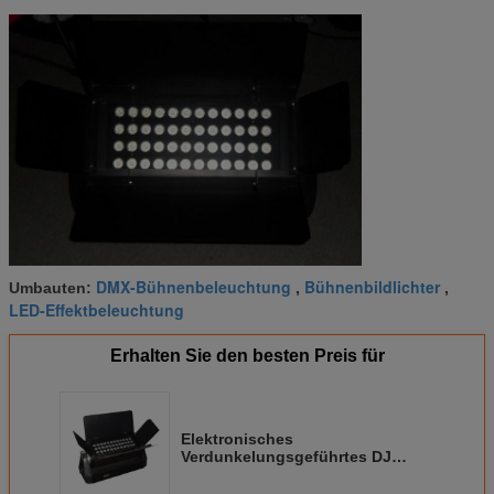
DMX-Bühnenbeleuchtung
Bühnenbildlichter
Umbauten:
,
,
LED-Effektbeleuchtung
Erhalten Sie den besten Preis für
Elektronisches
Verdunkelungsgeführtes DJ
Stadium 480w RGBW beleuchtet
Kanal IP33 wasserdichten 7CH