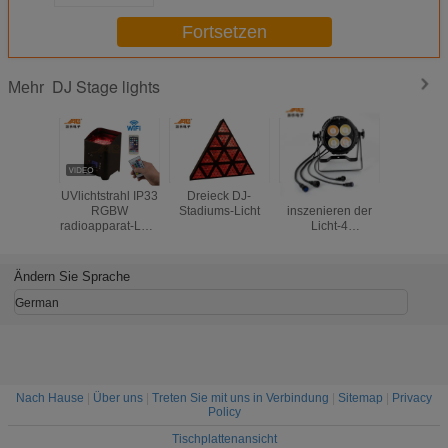
Fortsetzen
DJ Stage lights
Mehr
UVlichtstrahl IP33
Dreieck DJ-
200Watt DJ
breiter S
RGBW
Stadiums-Licht
inszenieren der
90-240v 
radioapparat-LED
Licht-4
LED Gleic
mit drahtloser
Gleichheits-
Licht-Flu
Fernbedienung
Lampen-
DMX5
Energieeinsparung
Sprachste
Ändern Sie Sprache
Augen-des
selbstfah
Pfeiler-120 LED
Steuer
German
Nach Hause
|
Über uns
|
Treten Sie mit uns in Verbindung
|
Sitemap
|
Privacy
Policy
Tischplattenansicht