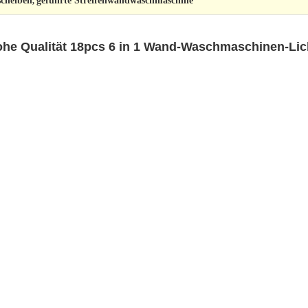
cheiben
geführte Streifenwandwaschmaschine
,
he Qualität 18pcs 6 in 1 Wand-Waschmaschinen-Li