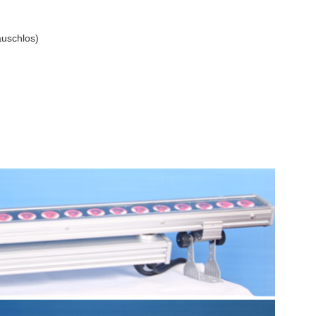
äuschlos)
.