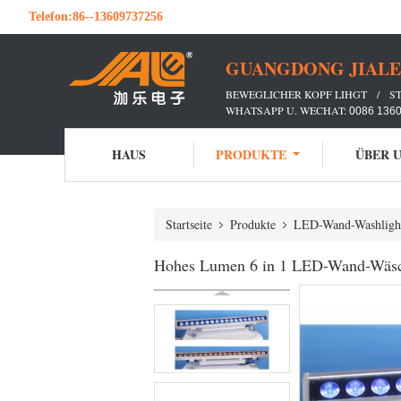
Telefon:
86--13609737256
GUANGDONG JIALE 
BEWEGLICHER KOPF LIHGT / S
WHATSAPP U. WECHAT:
0086 136
HAUS
PRODUKTE
ÜBER 
Startseite
Produkte
LED-Wand-Washligh
Hohes Lumen 6 in 1 LED-Wand-Wäsch