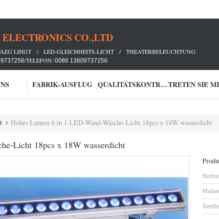
ELECTRONICS CO.,LTD
TAEG LIHGT / LED-GLEICHHEITS-LICHT / THEATERBELEUCHTUNG
/TELEFON:
09737256
0086 13609737256
UNS
FABRIK-AUSFLUG
QUALITÄTSKONTROLLE
t
Hohes Lumen 6 in 1 LED-Wand-Wäsche-Licht 18pcs x 18W wasserdicht
e-Licht 18pcs x 18W wasserdicht
Produk
Herkun
Marke
Zertifi