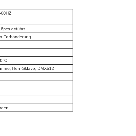
-60HZ
18pcs geführt
ten Farbänderung
40°C
timme, Herr-Sklave, DMX512
unden