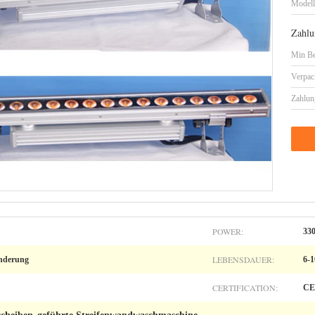
Model
Zahlu
Min Be
Verpac
Zahlun
POWER:
33
LEBENSDAUER:
änderung
6-1
CERTIFICATION:
CE