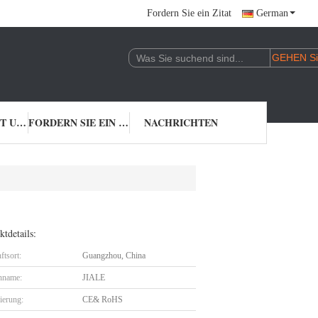
Fordern Sie ein Zitat
German
TRETEN SIE MIT UNS IN VERBINDUNG
FORDERN SIE EIN ZITAT
NACHRICHTEN
tdetails:
ftsort:
Guangzhou, China
nname:
JIALE
zierung:
CE& RoHS