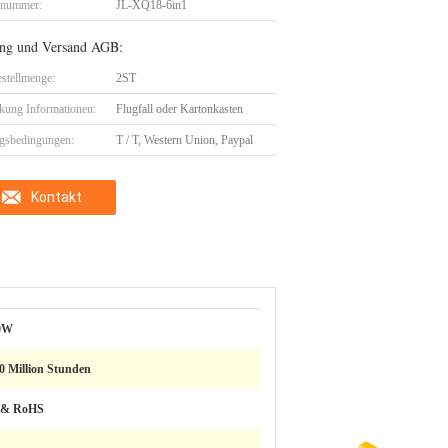
lnummer:
JL-XQ18-6in1
ng und Versand AGB:
stellmenge:
2ST
kung Informationen:
Flugfall oder Kartonkasten
gsbedingungen:
T / T, Western Union, Paypal
Kontakt
0W
0 Million Stunden
& RoHS