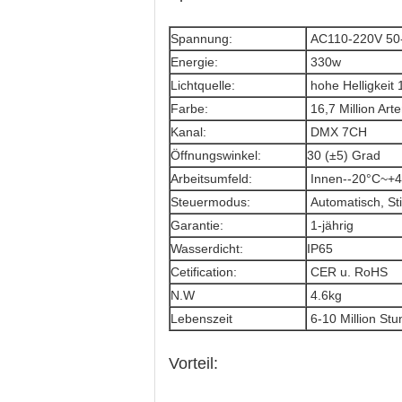
Spannung:
AC110-220V 50
Energie:
330w
Lichtquelle:
hohe Helligkeit 
Farbe:
16,7 Million Ar
Kanal:
DMX 7CH
Öffnungswinkel:
30 (±5) Grad
Arbeitsumfeld:
Innen--20°C~+
Steuermodus:
Automatisch, S
Garantie:
1-jährig
Wasserdicht:
IP65
Cetification:
CER u. RoHS
N.W
4.6kg
Lebenszeit
6-10 Million St
Vorteil: