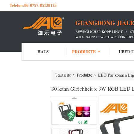
Telefon:
86-0757-85128123
GUANGDONG JIALE 
BEWEGLICHER KOPF LIHGT / S
WHATSAPP U. WECHAT:
0086 136
HAUS
PRODUKTE
ÜBER 
Startseite
Produkte
LED Par können Lig
30 kann Gleichheit x 3W RGB LED Li