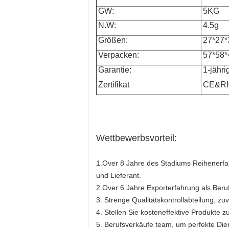
GW:
5KG
N.W:
4.5g
Größen:
27*27*3
Verpacken:
57*58*
Garantie:
1-jähri
Zertifikat
CE&R
Wettbewerbsvorteil:
1.Over 8 Jahre des Stadiums Reihenerfa
und Lieferant.
2.Over 6 Jahre Exporterfahrung als Beruf
3. Strenge Qualitätskontrollabteilung, zuv
4. Stellen Sie kosteneffektive Produkte z
5. Berufsverkäufe team, um perfekte Dien