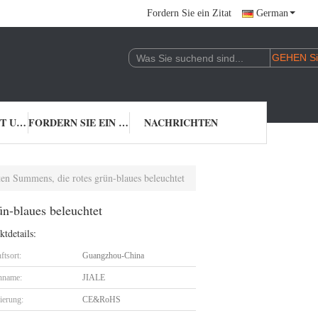
Fordern Sie ein Zitat
German
TRETEN SIE MIT UNS IN VERBINDUNG
FORDERN SIE EIN ZITAT
NACHRICHTEN
n Summens, die rotes grün-blaues beleuchtet
n-blaues beleuchtet
tdetails:
ftsort:
Guangzhou-China
nname:
JIALE
zierung:
CE&RoHS