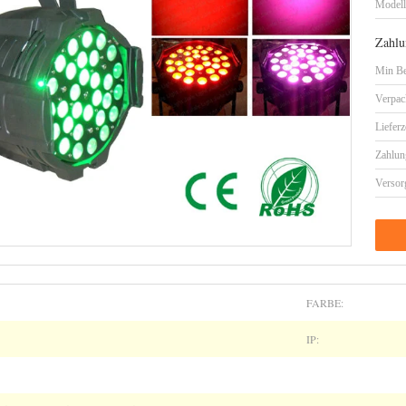
Model
Zahlu
Min Be
Verpac
Lieferz
Zahlun
Versor
FARBE:
IP: