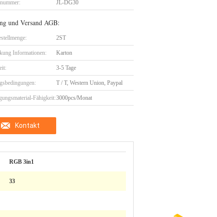
lnummer:
JL-DG30
ng und Versand AGB:
stellmenge:
2ST
kung Informationen:
Karton
eit:
3-5 Tage
gsbedingungen:
T / T, Western Union, Paypal
gungsmaterial-Fähigkeit:
3000pcs/Monat
Kontakt
RGB 3in1
33