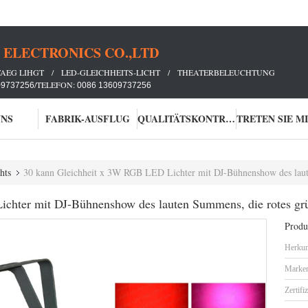
ELECTRONICS CO.,LTD
TAEG LIHGT / LED-GLEICHHEITS-LICHT / THEATERBELEUCHTUNG
/TELEFON:
09737256
0086 13609737256
UNS
FABRIK-AUSFLUG
QUALITÄTSKONTROLLE
hts
30 kann Gleichheit x 3W RGB LED Lichter mit DJ-Bühnenshow des laute
chter mit DJ-Bühnenshow des lauten Summens, die rotes grü
Produk
Herkun
Marke
Zertifi