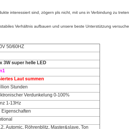
te interessiert sind, zögern pls nicht, mit uns in Verbindung zu treten
nd stabiles Verhältnis aufbauen und unsere beste Unterstützung versuch
0V 50/60HZ
x 3W super helle LED
in1
siertes Laut summen
illion Stunden
ektronischer Verdunkelung 0-100%
nz 1-13Hz
le Eigenschaften
tional
, Automic, Röhrenblitz, Master&slave, Ton