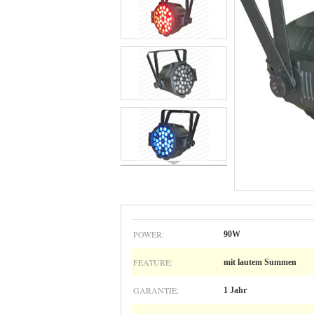
POWER:
90W
FEATURE:
mit lautem Summen
GARANTIE:
1 Jahr