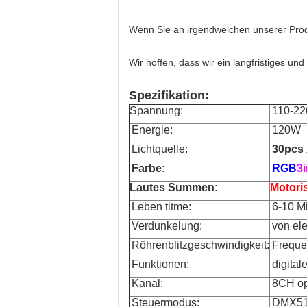
Wenn Sie an irgendwelchen unserer Produk
Wir hoffen, dass wir ein langfristiges u
Spezifikation:
Spannung:
110-22
Energie:
120W
Lichtquelle:
30pcs 
Farbe:
RGB
3
Lautes Summen:
Motori
Leben titme:
6-10 M
Verdunkelung:
von el
Röhrenblitzgeschwindigkeit:
Freque
Funktionen:
digita
Kanal:
8CH op
Steuermodus:
DMX512