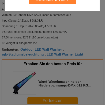
Protokoll 11.Control: USITT DMX-512
Anzeige 12.Digital,
Wahlen 13.Control: DMX12CH, lösen automatisch aus
Input/Output 14.Data: 3 Stift XLR
Spannung 15.Input: 90-250 VAC, 47-63 Hz
16.Fuse: Maximale Leistungsaufnahme T2A: 50 VA
17.Dimensions: 32*33*110 cm (4pcs/carton)
18.Weight: 3 Kilogramm /pc
Outdoor LED Wall Washer
Umbauten:
,
rgb-Stadiumsbeleuchtung
LED Wall Washer Light
,
Erhalten Sie den besten Preis für
Wand-Waschmaschine der
Niederspannungs-DMX-512 RGB
LED, Wand-Wäsche-Licht 252pcs
10mm LED
Fortsetzen