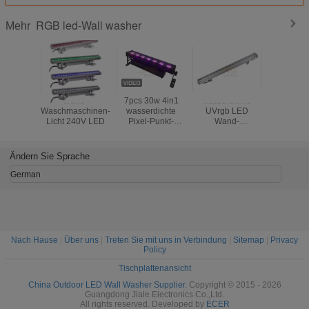
RGB led-Wall washer
Mehr
Wand-
7pcs 30w 4in1
wasserdichte
8 Wa
Waschmaschinen-
wasserdichte
UVrgb LED
Waschmas
Licht 240V LED
Pixel-Punkt-
Wand-
Licht K
Steuerung
Waschmaschine
10x10W P
Waschwandstange
24*3W DMX für
RGB LE
IP65 jede LED
Heiratsspiel
Stad
Ändern Sie Sprache
individuelle
Steuerung
German
Nach Hause
|
Über uns
|
Treten Sie mit uns in Verbindung
|
Sitemap
|
Privacy
Policy
Tischplattenansicht
China Outdoor LED Wall Washer Supplier.
Copyright © 2015 - 2026
Guangdong Jiale Electronics Co.,Ltd.
All rights reserved. Developed by
ECER