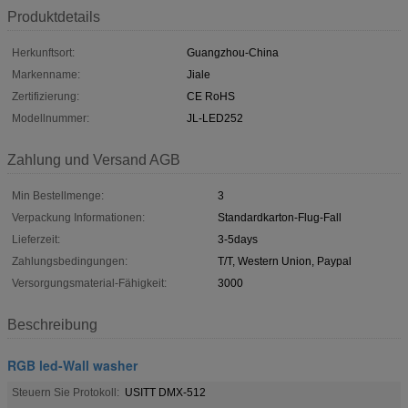
Produktdetails
Herkunftsort:
Guangzhou-China
Markenname:
Jiale
Zertifizierung:
CE RoHS
Modellnummer:
JL-LED252
Zahlung und Versand AGB
Min Bestellmenge:
3
Verpackung Informationen:
Standardkarton-Flug-Fall
Lieferzeit:
3-5days
Zahlungsbedingungen:
T/T, Western Union, Paypal
Versorgungsmaterial-Fähigkeit:
3000
Beschreibung
RGB led-Wall washer
Steuern Sie Protokoll:
USITT DMX-512