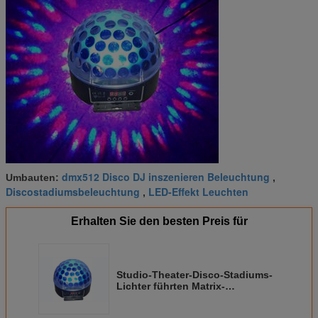
dmx512 Disco DJ inszenieren Beleuchtung
Umbauten:
,
Discostadiumsbeleuchtung
LED-Effekt Leuchten
,
Erhalten Sie den besten Preis für
Studio-Theater-Disco-Stadiums-
Lichter führten Matrix-
Scheuklappen-Licht-
Berufsstadiums-Beleuchtung