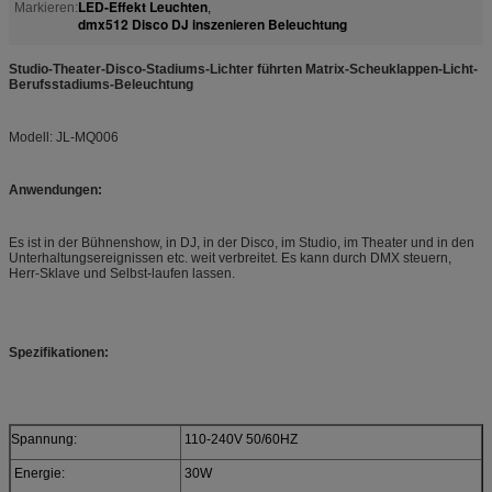
LED-Effekt Leuchten
Markieren:
,
dmx512 Disco DJ inszenieren Beleuchtung
Studio-Theater-Disco-Stadiums-Lichter führten Matrix-Scheuklappen-Licht-
Berufsstadiums-Beleuchtung
Modell: JL-MQ006
Anwendungen:
Es ist in der Bühnenshow, in DJ, in der Disco, im Studio, im Theater und in den
Unterhaltungsereignissen etc. weit verbreitet. Es kann durch DMX steuern,
Herr-Sklave und Selbst-laufen lassen.
Spezifikationen:
Spannung:
110-240V 50/60HZ
Energie:
30W