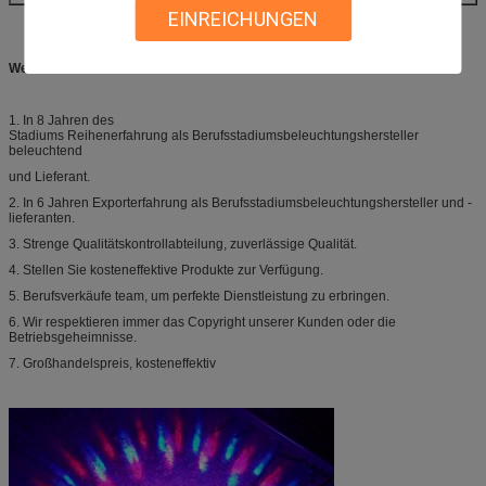
EINREICHUNGEN
Wettbewerbsvorteil:
1. In 8 Jahren des
Stadiums Reihenerfahrung als Berufsstadiumsbeleuchtungshersteller
beleuchtend
und Lieferant.
2. In 6 Jahren Exporterfahrung als Berufsstadiumsbeleuchtungshersteller und -
lieferanten.
3. Strenge Qualitätskontrollabteilung, zuverlässige Qualität.
4. Stellen Sie kosteneffektive Produkte zur Verfügung.
5. Berufsverkäufe team, um perfekte Dienstleistung zu erbringen.
6. Wir respektieren immer das Copyright unserer Kunden oder die
Betriebsgeheimnisse.
7. Großhandelspreis, kosteneffektiv