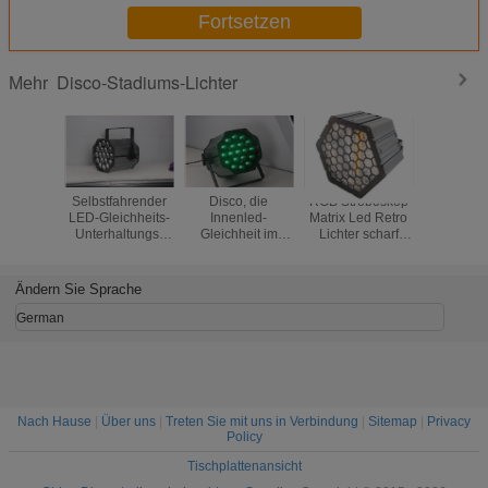
Fortsetzen
Disco-Stadiums-Lichter
Mehr
Selbstfahrender
Disco, die
RGB Stroboskop
RGB 3 IN 1
LED-Gleichheits-
Innenled-
Matrix Led Retro
Disco-S
Unterhaltungs-
Gleichheit im
Lichter scharf
50W 
Ereignis-
Freien 19X15W
waschen
beleuchtet
Gebrauch im
RGBW 4 in 1 laut
Stroboskop
Magic 
Freien mit
summender
Hilfslicht Hexagon
Ändern Sie Sprache
konstantem
geführter
Licht
gegenwärtigem
Gleichheit
German
Fahrer
beleuchtet
Nach Hause
|
Über uns
|
Treten Sie mit uns in Verbindung
|
Sitemap
|
Privacy
Policy
Tischplattenansicht