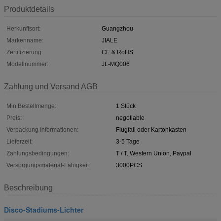
Produktdetails
Herkunftsort:
Guangzhou
Markenname:
JIALE
Zertifizierung:
CE & RoHS
Modellnummer:
JL-MQ006
Zahlung und Versand AGB
Min Bestellmenge:
1 Stück
Preis:
negotiable
Verpackung Informationen:
Flugfall oder Kartonkasten
Lieferzeit:
3-5 Tage
Zahlungsbedingungen:
T / T, Western Union, Paypal
Versorgungsmaterial-Fähigkeit:
3000PCS
Beschreibung
Disco-Stadiums-Lichter