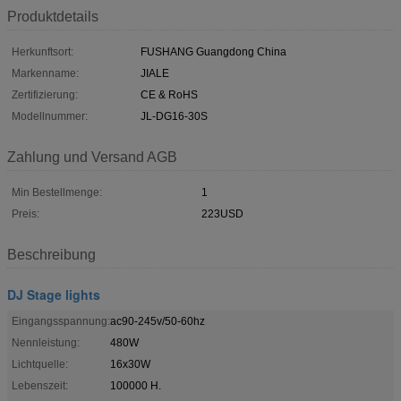
Produktdetails
Herkunftsort:
FUSHANG Guangdong China
Markenname:
JIALE
Zertifizierung:
CE & RoHS
Modellnummer:
JL-DG16-30S
Zahlung und Versand AGB
Min Bestellmenge:
1
Preis:
223USD
Beschreibung
DJ Stage lights
Eingangsspannung:
ac90-245v/50-60hz
Nennleistung:
480W
Lichtquelle:
16x30W
Lebenszeit:
100000 H.