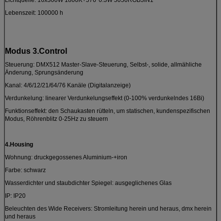
Lebenszeit: 100000 h
Modus 3.Control
Steuerung: DMX512 Master-Slave-Steuerung, Selbst-, solide, allmähliche
Änderung, Sprungsänderung
Kanal: 4/6/12/21/64/76 Kanäle (Digitalanzeige)
Verdunkelung: linearer Verdunkelungseffekt (0-100% verdunkelndes 16Bi)
Funktionseffekt: den Schaukasten rütteln, um statischen, kundenspezifischen
Modus, Röhrenblitz 0-25Hz zu steuern
4.Housing
Wohnung: druckgegossenes Aluminium-+iron
Farbe: schwarz
Wasserdichter und staubdichter Spiegel: ausgeglichenes Glas
IP: IP20
Beleuchten des Wide Receivers: Stromleitung herein und heraus, dmx herein
und heraus