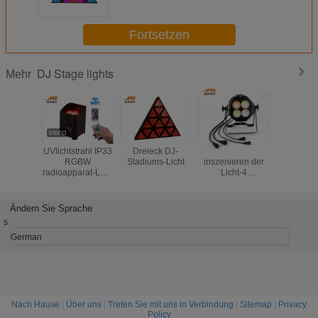
Fortsetzen
DJ Stage lights
Mehr
UVlichtstrahl IP33
Dreieck DJ-
200Watt DJ
breiter S
RGBW
Stadiums-Licht
inszenieren der
90-240v 
radioapparat-LED
Licht-4
LED Gleic
mit drahtloser
Gleichheits-
Licht-Flu
Fernbedienung
Lampen-
DMX5
Energieeinsparung
Sprachste
Ändern Sie Sprache
Augen-des
selbstfah
s
Pfeiler-120 LED
Steuer
German
Nach Hause
|
Über uns
|
Treten Sie mit uns in Verbindung
|
Sitemap
|
Privacy
Policy