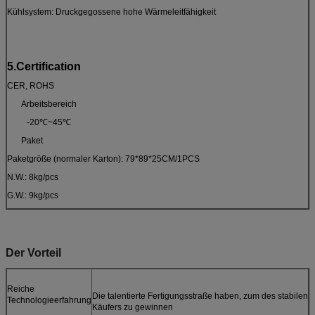
Kühlsystem: Druckgegossene hohe Wärmeleitfähigkeit
5.Certification
CER, ROHS
Arbeitsbereich
-20℃~45℃
Paket
Paketgröße (normaler Karton): 79*89*25CM/1PCS
N.W.: 8kg/pcs
G.W.: 9kg/pcs
Der Vorteil
Reiche
Die talentierte Fertigungsstraße haben, zum des stabilen
Technologieerfahrung
Käufers zu gewinnen