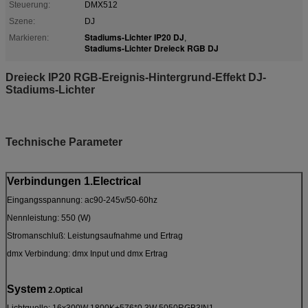
Steuerung:
DMX512
Szene:
DJ
Stadiums-Lichter IP20 DJ
Markieren:
,
Stadiums-Lichter Dreieck RGB DJ
Dreieck IP20 RGB-Ereignis-Hintergrund-Effekt DJ-
Stadiums-Lichter
Technische Parameter
Verbindungen 1.Electrical
Eingangsspannung: ac90-245v/50-60hz
Nennleistung: 550 (W)
Stromanschluß: Leistungsaufnahme und Ertrag
dmx Verbindung: dmx Input und dmx Ertrag
System
2.Optical
Lichtquelle: 16x300W 1800K+576*0.3W 5050RGB3IN1