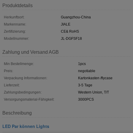
Produktdetails
Herkunftsort:
Guangzhou-China
Markenname:
JIALE
Zertifizierung:
CE& RoHS
Modellnummer:
JL-DGFSF18
Zahlung und Versand AGB
Min Bestellmenge:
1pcs
Preis:
negotiable
Verpackung Informationen:
Kartonkasten /flycase
Lieferzeit:
3-5 Tage
Zahlungsbedingungen:
Western Union, T/T
Versorgungsmaterial-Fähigkeit:
3000PCS
Beschreibung
LED Par können Lights