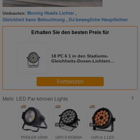
Moving Heads Lichter
Umbauten:
,
Gleichheit kann Beleuchtung
DJ-bewegliche Hauptlichter
,
Erhalten Sie den besten Preis für
18 PC 6 1 in den Stadiums-
Gleichheits-Dosen-Lichtern
RGBW LED mit Aluminium
druckgegossener Wohnung
Fortsetzen
LED Par können Lights
Mehr
Hochwertiger
Gleichheit DJ
18x18w RGBWA
Wasserd
PFEILER 100W
18PCS RGBWA
UV6 in 1 LED
flache