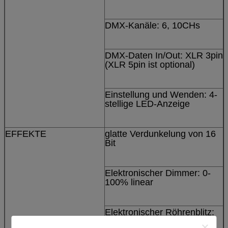
DMX-Kanäle: 6, 10CHs
DMX-Daten In/Out: XLR 3pin
(XLR 5pin ist optional)
Einstellung und Wenden: 4-
stellige LED-Anzeige
EFFEKTE
glatte Verdunkelung von 16
Bit
Elektronischer Dimmer: 0-
100% linear
Elektronischer Röhrenblitz:
1-20 Blitzgeber/sek