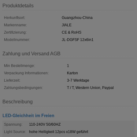
Produktdetails
Herkunftsort:
Guangzhou-China
Markenname:
JIALE
Zertifizierung:
CE & RoHS
Modellnummer:
JL-DGFSF 12x6in1
Zahlung und Versand AGB
Min Bestellmenge:
1
Verpackung Informationen:
Karton
Lieferzeit:
3-7 Werktage
Zahlungsbedingungen:
T / T, Western Union, Paypal
Beschreibung
LED-Gleichheit im Freien
Spannung:
110-240V 50/60HZ
Light Source:
hohe Helligkeit 12pcs x18W geführt