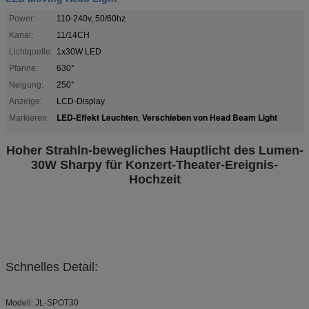
Power:
110-240v, 50/60hz
Kanal:
11/14CH
Lichtquelle:
1x30W LED
Pfanne:
630°
Neigung:
250°
Anzeige:
LCD-Display
LED-Effekt Leuchten
Verschieben von Head Beam Light
Markieren:
,
Hoher Strahln-bewegliches Hauptlicht des Lumen-
30W Sharpy für Konzert-Theater-Ereignis-
Hochzeit
Schnelles Detail:
Modell: JL-SPOT30