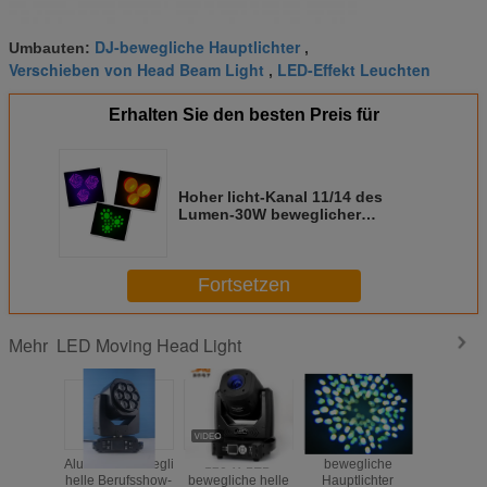
DJ-bewegliche Hauptlichter
Umbauten:
,
Verschieben von Head Beam Light
LED-Effekt Leuchten
,
Erhalten Sie den besten Preis für
Hoher licht-Kanal 11/14 des
Lumen-30W beweglicher
Hauptdes muster-LED für
Heiratsfeiertags-Ereignis CER u.
RoHS LED die Lampe
Fortsetzen
LED Moving Head Light
Mehr
Aluminiumbewegliche
120 W LED
bewegliche
450W CM
helle Berufsshow-
bewegliche helle
Hauptlichter
LED Be