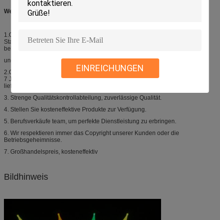
Wettbewerbsvorteil:
1.Over 15 Jahre des
Stadiums Reihenerfahrung als Berufsstadiumsbeleuchtungshersteller
beleuchtend
und Lieferant.
EINREICHUNGEN
2.Over
7 Jahre Exporterfahrung als Berufsstadiumsbeleuchtungshersteller und -
lieferant.
3. Strenge Qualitätskontrollabteilung, zuverlässige Qualität.
4. Stellen Sie kosteneffektive Produkte zur Verfügung.
5. Berufsverkäufe team, um perfekte Dienstleistung zu erbringen.
6. Wir respektieren immer das Copyright unserer Kunden oder die
Betriebsgeheimnisse.
7. Großhandelspreis, kosteneffektiv
Bildhinweis