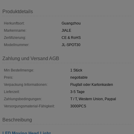
Produktdetails
Herkunftsort:
Guangzhou
Markenname:
JIALE
Zertifizierung:
CE & RoHS
Modellnummer:
JL-SPOT30
Zahlung und Versand AGB
Min Bestellmenge:
1 Stück
Preis:
negotiable
Verpackung Informationen:
Flugfall oder Kartonkasten
Lieferzeit:
3-5 Tage
Zahlungsbedingungen:
T / T, Western Union, Paypal
Versorgungsmaterial-Fähigkeit:
3000PCS
Beschreibung
LED Moving Head Light